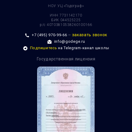
НОУ УЦ «Годограф»
ИНН 7731142170
БИК 044525225
р/с 40703810538260100166
заказать звонок
+7 (495) 970-99-66
—
info@godege.ru
Подпишитесь
на Telegram-канал школы
Государственная лицензия