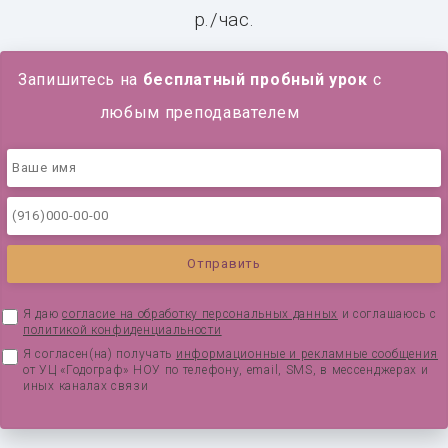
р./час.
Запишитесь на
бесплатный пробный урок
с
любым преподавателем
Я даю
согласие на обработку персональных данных
и соглашаюсь с
политикой конфиденциальности
Я согласен(на) получать
информационные и рекламные сообщения
от УЦ «Годограф» НОУ по телефону, email, SMS, в мессенджерах и
иных каналах связи