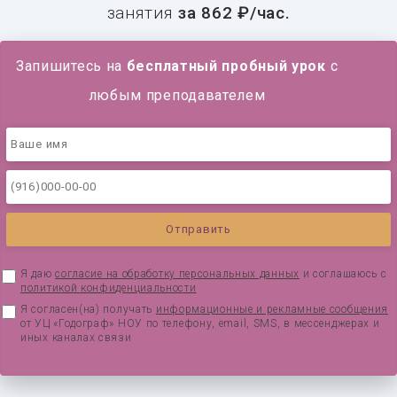
занятия
за 862 ₽/час.
Запишитесь на
бесплатный пробный урок
с
любым преподавателем
Я даю
согласие на обработку персональных данных
и соглашаюсь с
политикой конфиденциальности
Я согласен(на) получать
информационные и рекламные сообщения
от УЦ «Годограф» НОУ по телефону, email, SMS, в мессенджерах и
иных каналах связи