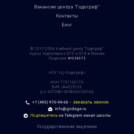
Вакансии центра “Годограф”
Контакты
Блог
© 2012-2026
Учебный центр “Годограф”
Курсы подготовки к ЕГЭ и ОГЭ в Москве
Лицензия
№038973
НОУ УЦ «Годограф»
ИНН 7731142170
БИК 044525225
р/с 40703810538260100166
заказать звонок
+7 (495) 970-99-66
—
info@godege.ru
Подпишитесь
на Telegram-канал школы
Государственная лицензия