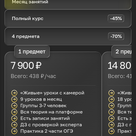
Месяц занятий
Полный курс
-45%
4 предмета
-70%
1 предмет
2 пред
7 900 ₽
14 800
Всего: 438 ₽/час
Всего: 411
«Живые» уроки с камерой
«Живые
9 уроков в месяц
18 урок
Группы 3-7 человек
Группы 
Вся теория на платформе
Вся те
Есть записи занятий
Есть за
ДЗ с проверкой эксперта
ДЗ с п
Практика 2 части ОГЭ
Практик