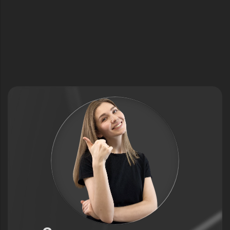
1
Оцените персональную работу со
школьником на пробном уроке
Пробуй до 4 уроков