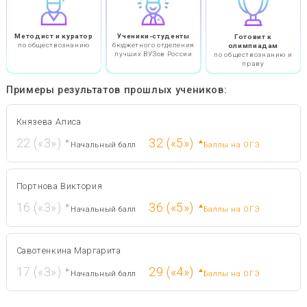
Эксперты ОГЭ, которые влюбляю
обществознание
Обществознание
Кострецова Полина
Коростелёва Екатерина
Никитина Ольга
Кострецова Полина