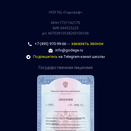
НОУ УЦ «Годограф»
ИНН 7731142170
БИК 044525225
р/с 40703810538260100166
—
заказать звонок
+7 (495) 970-99-66
info@godege.ru
Подпишитесь
на Telegram-канал школы
Государственная лицензия