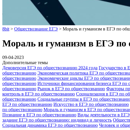
8bit
>
Обществознание ЕГЭ
>
Мораль и гуманизм в ЕГЭ по об
Мораль и гуманизм в ЕГЭ по
09-04-2023
Дополнительные темы
Демоверсия ЕГЭ по обществознанию 2024 года
Государство в
обществознанию
Экономическая политика ЕГЭ по обществоз
обществознанию
Экономические циклы ЕГЭ по обществознан
обществознанию
Источники финансирования бизнеса ЕГЭ по 
обществознанию
Рынок в ЕГЭ по обществознанию
Факторы пр
контроль в ЕГЭ по обществознанию
Социализация в ЕГЭ по о
обществознанию
Социальные группы в ЕГЭ по обществознан
ЕГЭ по обществознанию
Искусство в ЕГЭ по обществознанию
по обществознанию
Мораль и гуманизм в ЕГЭ по обществозн
Познание в ЕГЭ по обществознанию
Виды деятельности в ЕГЭ
задание ЕГЭ по обществознанию: индивид и личность
Обществ
Социальная динамика ЕГЭ по обществознанию
Человек и общ