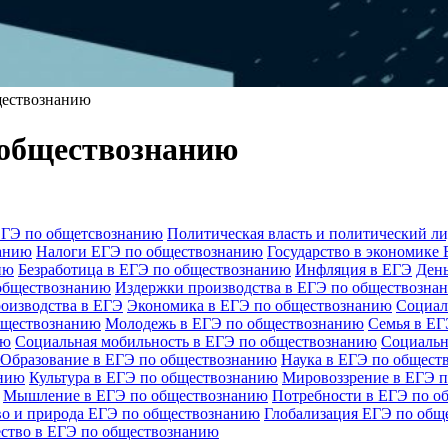
ществознанию
 обществознанию
 ЕГЭ по общетсвознанию
Политическая власть и политический л
нанию
Налоги ЕГЭ по обществознанию
Государство в экономике
ию
Безработица в ЕГЭ по обществознанию
Инфляция в ЕГЭ
День
обществознанию
Издержки производства в ЕГЭ по обществозна
оизводства в ЕГЭ
Экономика в ЕГЭ по обществознанию
Социал
бществознанию
Молодежь в ЕГЭ по обществознанию
Семья в ЕГ
ию
Социальная мобильность в ЕГЭ по обществознанию
Социальн
Образование в ЕГЭ по обществознанию
Наука в ЕГЭ по общест
анию
Культура в ЕГЭ по обществознанию
Мировоззрение в ЕГЭ 
Мышление в ЕГЭ по обществознанию
Потребности в ЕГЭ по о
о и природа ЕГЭ по обществознанию
Глобализация ЕГЭ по общ
ество в ЕГЭ по обществознанию