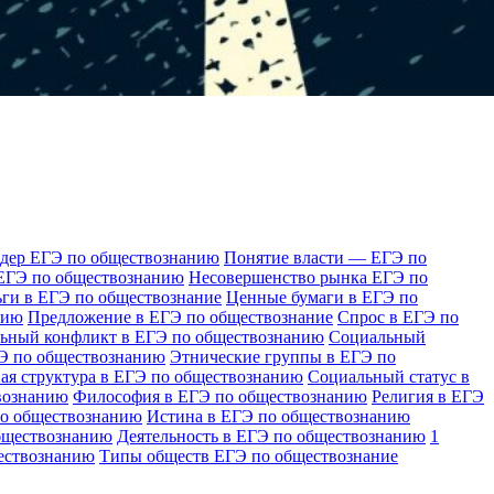
идер ЕГЭ по обществознанию
Понятие власти — ЕГЭ по
 ЕГЭ по обществознанию
Несовершенство рынка ЕГЭ по
ги в ЕГЭ по обществознание
Ценные бумаги в ЕГЭ по
нию
Предложение в ЕГЭ по обществознание
Спрос в ЕГЭ по
ьный конфликт в ЕГЭ по обществознанию
Социальный
Э по обществознанию
Этнические группы в ЕГЭ по
ая структура в ЕГЭ по обществознанию
Социальный статус в
вознанию
Философия в ЕГЭ по обществознанию
Религия в ЕГЭ
по обществознанию
Истина в ЕГЭ по обществознанию
бществознанию
Деятельность в ЕГЭ по обществознанию
1
ествознанию
Типы обществ ЕГЭ по обществознание