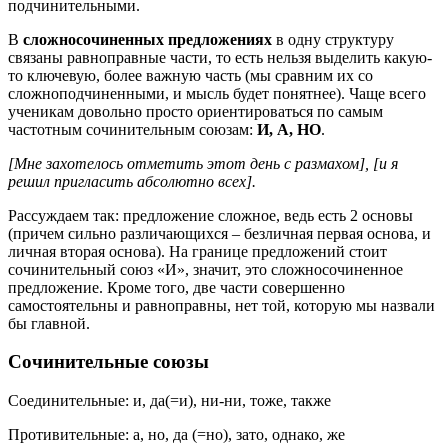
подчинительными.
В
сложносочиненных предложениях
в одну структуру
связаны равноправные части, то есть нельзя выделить какую-
то ключевую, более важную часть (мы сравним их со
сложноподчиненными, и мысль будет понятнее). Чаще всего
ученикам довольно просто ориентироваться по самым
частотным сочинительным союзам:
И, А, НО
.
[Мне захотелось отметить этот день с размахом], [и я
решил пригласить абсолютно всех].
Рассуждаем так: предложение сложное, ведь есть 2 основы
(причем сильно различающихся – безличная первая основа, и
личная вторая основа). На границе предложений стоит
сочинительный союз «И», значит, это сложносочиненное
предложение. Кроме того, две части совершенно
самостоятельны и равноправны, нет той, которую мы назвали
бы главной.
Сочинительные союзы
Соединительные: и, да(=и), ни-ни, тоже, также
Противительные: а, но, да (=но), зато, однако, же