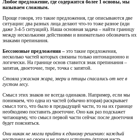
Любое предложение, где содержится более 1 основы, мы
называем сложным.
Проще говоря, это такие предложения, где описываются две
ситуации: два разных лица делают что-то тоже разное (иди
даже 3-4-5 ситуаций). Наша основная задача – найти границу
между несколькими действиями и внимательно обозначить их
знаками препинания.
Бессоюзные предложения –
это такие предложения,
несколько частей которых связаны только интонационно и
логически. На границе основ ставится знак препинания –
запятая, двоеточие, тире, точка с запятой.
Стояла ужасная жара, звери и птицы спасались от нее в
густом лесу.
Смысл этих знаков не всегда одинаков. Например, если мы
понимаем, что одна из частей (обычно вторая) раскрывает
смысл того, что было в предыдущей части, то на их границе
необходимо поставить двоеточие. Оно как раз подскажет
читающему, что смысл первой части сейчас после двоеточия
будет поясняться.
Они никак не могли прийти к единому решению: каждый
настаивал на своем и не хотел уступить
(вторая часть