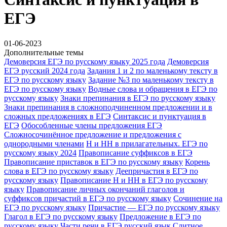
ЕГЭ
01-06-2023
Дополнительные темы
Демоверсия ЕГЭ по русскому языку 2025 года
Демоверсия
ЕГЭ русский 2024 года
Задания 1 и 2 по маленькому тексту в
ЕГЭ по русскому языку
Задание №3 по маленькому тексту в
ЕГЭ по русскому языку
Водные слова и обращения в ЕГЭ по
русскому языку
Знаки препинания в ЕГЭ по русскому языку
Знаки препинания в сложноподчиненном предложении и в
сложных предложениях в ЕГЭ
Синтаксис и пунктуация в
ЕГЭ
Обособленные члены предложения ЕГЭ
Сложносочинённое предложение и предложения с
однородными членами
Н и НН в прилагательных. ЕГЭ по
русскому языку 2024
Правописание суффиксов в ЕГЭ
Правописание приставок в ЕГЭ по русскому языку
Корень
слова в ЕГЭ по русскому языку
Деепричастия в ЕГЭ по
русскому языку
Правописание Н и НН в ЕГЭ по русскому
языку
Правописание личных окончаний глаголов и
суффиксов причастий в ЕГЭ по русскому языку
Сочинение на
ЕГЭ по русскому языку
Причастие — ЕГЭ по русскому языку
Глагол в ЕГЭ по русскому языку
Предложение в ЕГЭ по
русскому языку
Части речи в ЕГЭ русский язык
Слитное,