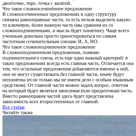
двоеточие, тире, точка с запятой.
Что такое сложносочинённое предложение
В сложносочиненных предложениях в одну структуру
связаны равноправные части, то есть нельзя выделить какую-
то ключевую, более важную часть (мы сравним их со
сложноподчиненными, и мысль будет понятнее). Чаще всего
ученикам довольно просто ориентироваться по самым
частотным сочинительным союзам: И, А, НО.
Что такое сложноподчиненное предложение
В сложноподчиненном предложении, помимо
подчинительного союза, есть еще один важный критерий: в
таких предложениях всегда есть главная часть. Отличается она
тем, что остальные предложения добавляются именно к ней,
они не могут существовать без главной части, иначе будут
непонятны (если только мы не имеем дело с особым языковым
средством). От главной части можно задать вопрос, ответом
на который будет являться зависимая (или придаточная) часть.
Вместо равноправия частей здесь будет представлена
зависимость всех второстепенных от главной.
Все статьи
Читайте также