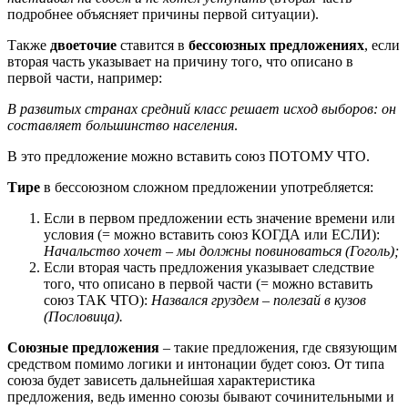
подробнее объясняет причины первой ситуации).
Также
двоеточие
ставится в
бессоюзных предложениях
, если
вторая часть указывает на причину того, что описано в
первой части, например:
В развитых странах средний класс решает исход выборов: он
составляет большинство населения
.
В это предложение можно вставить союз ПОТОМУ ЧТО.
Тире
в бессоюзном сложном предложении употребляется:
Если в первом предложении есть значение времени или
условия (= можно вставить союз КОГДА или ЕСЛИ):
Начальство хочет – мы должны повиноваться (Гоголь);
Если вторая часть предложения указывает следствие
того, что описано в первой части (= можно вставить
союз ТАК ЧТО):
Назвался груздем – полезай в кузов
(Пословица).
Союзные предложения
– такие предложения, где связующим
средством помимо логики и интонации будет союз. От типа
союза будет зависеть дальнейшая характеристика
предложения, ведь именно союзы бывают сочинительными и