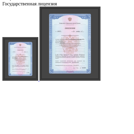
Государственная лицензия